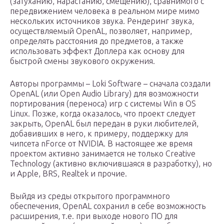
(затуханию, нарастанию, смещению), сравнимого с
передвижением человека в реальном мире мимо
нескольких источников звука. Рендеринг звука,
осуществляемый OpenAL, позволяет, например,
определять расстояния до предметов, а также
использовать эффект Доплера как основу для
быстрой смены звукового окружения.
Авторы программы – Loki Software – сначала создали
OpenAL (или Open Audio Library) для возможности
портирования (переноса) игр с системы Win в OS
Linux. Позже, когда оказалось, что проект следует
закрыть, OpenAL был передан в руки любителей,
добавивших в него, к примеру, поддержку для
чипсета nForce от NVIDIA. В настоящее же время
проектом активно занимается не только Creative
Technology (активно включившаяся в разработку), но
и Apple, BRS, Realtek и прочие.
Выйдя из среды открытого программного
обеспечения, OpenAL сохранил в себе возможность
расширения, т.е. при выходе нового ПО для