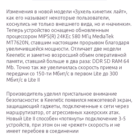
Изменения в новой модели «Зухель кинетик лайт»,
как его называют некоторые пользователи,
коснулись не только внешнего вида, но и «начинки».
Теперь устройство оснащено обновленным
процессором MIPS(R) 24KEc 580 МГц MediaTek
MT7620N, ставшим настоящим прорывом благодаря
увеличившейся мощности. Отличает две модели
Keenetic и заметно возросший объем оперативной
памяти, ставший больше в два раза: DDR SD RAM 64
Mb. Точно так же увеличилась скорость приема и
передачи со 150-ти Мбит/с в первом Lite до 300
Мбит/с в Lite II
Производитель уделил пристальное внимание
безопасности: в Keenetic появился межсетевой экран,
защищающий гаджеты, подключенные к сети через
маршрутизатор, от агрессивных хакерских атак.
Новый Lite II способен «потянуть» подключение 3-5
устройств, при этом он не «режет» скорость и не
имеет перебоев в соединении