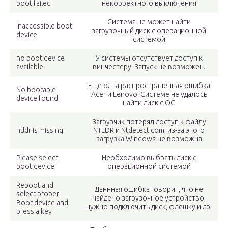
boot failed
некорректного выключения
Система не может найти
inaccessible boot
загрузочный диск с операционной
device
системой
no boot device
У системы отсутствует доступ к
available
винчестеру. Запуск не возможен.
Еще одна распространенная ошибка
No bootable
Acer и Lenovo. Системе не удалось
device found
найти диск с ОС
Загрузчик потерял доступ к файлу
ntldr is missing
NTLDR и Ntdetect.com, из-за этого
загрузка Windows не возможна
Please select
Необходимо выбрать диск с
boot device
операционной системой
Reboot and
Даннная ошибка говорит, что не
select proper
найдено загрузочное устройство,
Boot device and
нужно подключить диск, флешку и др.
press a key