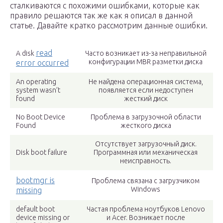
сталкиваются с похожими ошибками, которые как
правило решаются так же как я описал в данной
статье. Давайте кратко рассмотрим данные ошибки.
read
A disk
Часто возникает из-за неправильной
конфигурации MBR разметки диска
error occurred
An operating
Не найдена операционная система,
system wasn’t
появляется если недоступен
found
жесткий диск
No Boot Device
Проблема в загрузочной области
Found
жесткого диска
Отсутствует загрузочный диск.
Disk boot failure
Программная или механическая
неисправность.
bootmgr is
Проблема связана с загрузчиком
Windows
missing
default boot
Частая проблема ноутбуков Lenovo
device missing or
и Acer. Возникает после