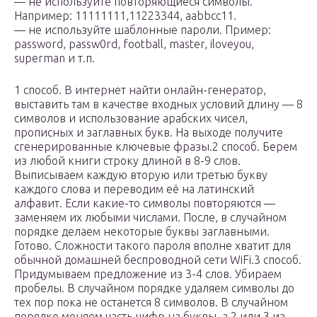
— не используйте повторяющиеся символы.
Например: 11111111,11223344, aabbcc11.
— не используйте шаблонные пароли. Пример:
password, passw0rd, football, master, iloveyou,
superman и т.п.
1 способ. В интернет найти онлайн-генератор,
выставить там в качестве входных условий длину — 8
символов и использование арабских чисел,
прописных и заглавных букв. На выходе получите
сгенерированные ключевые фразы.2 способ. Берем
из любой книги строку длиной в 8-9 слов.
Выписываем каждую вторую или третью букву
каждого слова и переводим её на латинский
алфавит. Если какие-то символы повторяются —
заменяем их любыми числами. После, в случайном
порядке делаем некоторые буквы заглавными.
Готово. Сложности такого пароля вполне хватит для
обычной домашней беспроводной сети WiFi.3 способ.
Придумываем предложение из 3-4 слов. Убираем
пробелы. В случайном порядке удаляем символы до
тех пор пока не останется 8 символов. В случайном
порядке меняем часть цифр на буквы, а 2 или 3 из