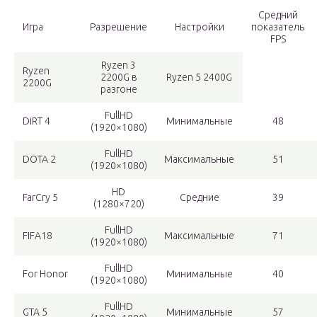
Средний
Игра
Разрешение
Настройки
показатель
FPS
Ryzen 3
Ryzen
2200G в
Ryzen 5 2400G
2200G
разгоне
FullHD
DiRT 4
Минимальные
48
(1920×1080)
FullHD
DOTA 2
Максимальные
51
(1920×1080)
HD
FarCry 5
Средние
39
(1280×720)
FullHD
FIFA18
Максимальные
71
(1920×1080)
FullHD
For Honor
Минимальные
40
(1920×1080)
FullHD
GTA 5
Минимальные
57