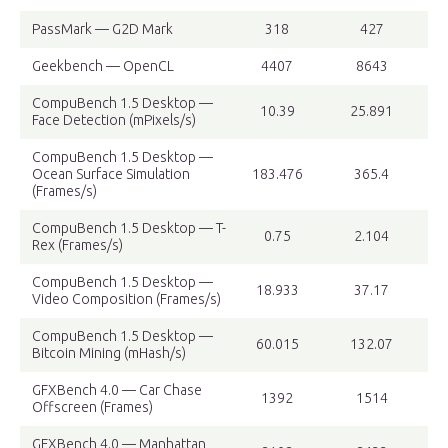
PassMark — G2D Mark
318
427
Geekbench — OpenCL
4407
8643
CompuBench 1.5 Desktop —
10.39
25.891
Face Detection (mPixels/s)
CompuBench 1.5 Desktop —
Ocean Surface Simulation
183.476
365.4
(Frames/s)
CompuBench 1.5 Desktop — T-
0.75
2.104
Rex (Frames/s)
CompuBench 1.5 Desktop —
18.933
37.17
Video Composition (Frames/s)
CompuBench 1.5 Desktop —
60.015
132.07
Bitcoin Mining (mHash/s)
GFXBench 4.0 — Car Chase
1392
1514
Offscreen (Frames)
GFXBench 4.0 — Manhattan