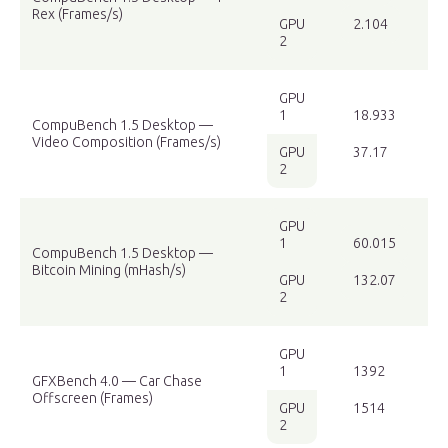
Rex (Frames/s)
GPU
2.104
2
GPU
1
18.933
CompuBench 1.5 Desktop —
Video Composition (Frames/s)
GPU
37.17
2
GPU
1
60.015
CompuBench 1.5 Desktop —
Bitcoin Mining (mHash/s)
GPU
132.07
2
GPU
1
1392
GFXBench 4.0 — Car Chase
Offscreen (Frames)
GPU
1514
2