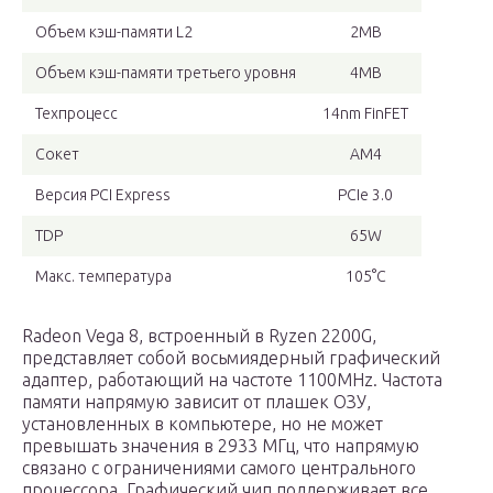
Объем кэш-памяти L2
2MB
Объем кэш-памяти третьего уровня
4MB
Техпроцесс
14nm FinFET
Сокет
AM4
Версия PCI Express
PCIe 3.0
TDP
65W
Макс. температура
105°C
Radeon Vega 8, встроенный в Ryzen 2200G,
представляет собой восьмиядерный графический
адаптер, работающий на частоте 1100MHz. Частота
памяти напрямую зависит от плашек ОЗУ,
установленных в компьютере, но не может
превышать значения в 2933 МГц, что напрямую
связано с ограничениями самого центрального
процессора. Графический чип поддерживает все