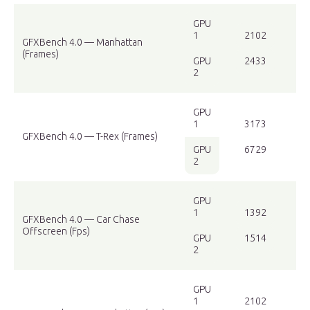
GPU
1
2102
GFXBench 4.0 — Manhattan
(Frames)
GPU
2433
2
GPU
1
3173
GFXBench 4.0 — T-Rex (Frames)
GPU
6729
2
GPU
1
1392
GFXBench 4.0 — Car Chase
Offscreen (Fps)
GPU
1514
2
GPU
1
2102