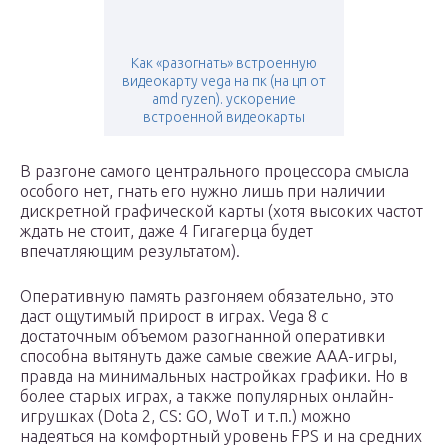
Как «разогнать» встроенную
видеокарту vega на пк (на цп от
amd ryzen). ускорение
встроенной видеокарты
В разгоне самого центрального процессора смысла
особого нет, гнать его нужно лишь при наличии
дискретной графической карты (хотя высоких частот
ждать не стоит, даже 4 Гигагерца будет
впечатляющим результатом).
Оперативную память разгоняем обязательно, это
даст ощутимый прирост в играх. Vega 8 с
достаточным объемом разогнанной оперативки
способна вытянуть даже самые свежие AAA-игры,
правда на минимальных настройках графики. Но в
более старых играх, а также популярных онлайн-
игрушках (Dota 2, CS: GO, WoT и т.п.) можно
надеяться на комфортный уровень FPS и на средних