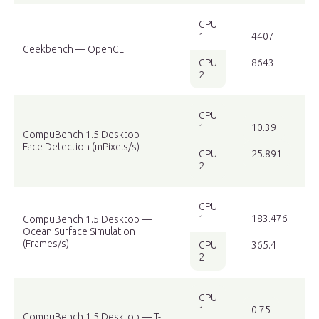
GPU
1
4407
Geekbench — OpenCL
GPU
8643
2
GPU
1
10.39
CompuBench 1.5 Desktop —
Face Detection (mPixels/s)
GPU
25.891
2
GPU
1
183.476
CompuBench 1.5 Desktop —
Ocean Surface Simulation
(Frames/s)
GPU
365.4
2
GPU
1
0.75
CompuBench 1.5 Desktop — T-