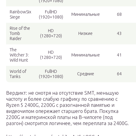
(1920×1080)
RainbowSix
FullHD
Минимальные
68
Siege
(1920×1080)
Rise of the
HD
Tomb
Низкие
43
(1280×720)
Raider
The
HD
Witcher 3:
Минимальные
41
(1280×720)
Wild Hunt
World of
FullHD
Средние
64
Tanks
(1920×1080)
Вердикт: не смотря на отсутствие SMT, меньшую
частоту и более слабую графику по сравнению с
Ryzen 5 2400G, 2200G с разогнанной памятью и
видеочипом опережает старшего брата. Покупка
2200G и материнской платы на B-чипсете (под
разгон) смотрится логичнее, чем переплата за 2400G.