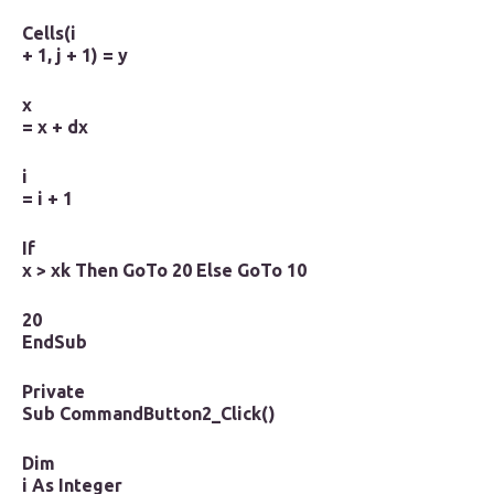
Cells(i
+ 1, j + 1) = y
x
= x + dx
i
= i + 1
If
x > xk Then GoTo 20 Else GoTo 10
20
End
Sub
Private
Sub CommandButton2_Click()
Dim
i As Integer