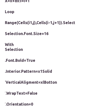
X=x+dx:i=i+1
Loop
Range(Cells(i1,j),Cells(i-1,j+1)).Select
Selection.Font.Size=16
With
Selection
.Font.Bold=True
.Interior.Pattern=x1Solid
‘
VerticalAligment=xlBotton
‘
.WrapText=False
‘
.Orientation=0