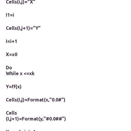
Cells(i,j)=”X”
I1=i
Cells(I,j+1)=”Y”
I=i+1
X=x0
Do
While x <=xk
Y=ff(x)
Cells(I,j)=Format(x,”0.0#”)
Cells
(I,j+1)=Format(y,”#0.0##”)