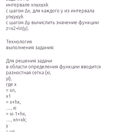
интервале xn≤x≤xk
с шагом Δх, для каждого у из интервала
уn≤y≤yk
с шагом Δу вычислить значение функции
z=x2+ln|y|.
Технология
выполнения задания:
Для решения задачи
в области определения функции вводится
разностная сетка {х
i
,
y
i
},
где x
= xn,
x
1
= x+hx,
…, x
i
= x
i
-1
+hx
,
…,
x
n
=xk;
y
= yn,