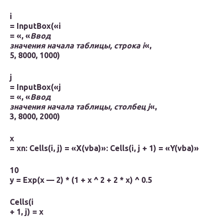
i
=
InputBox
(«
i
= «, «
Ввод
значения начала таблицы, строка
i
«,
5, 8000, 1000)
j
=
InputBox
(«
j
= «, «
Ввод
значения начала таблицы, столбец
j
«,
3, 8000, 2000)
x
= xn: Cells(i, j) = «X(vba)»: Cells(i, j + 1) = «Y(vba)»
10
y = Exp(x — 2) * (1 + x ^ 2 + 2 * x) ^ 0.5
Cells(i
+ 1, j) = x