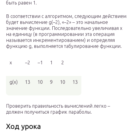
быть равен 1.
В соответствии с алгоритмом, следующим действием
будет вычисление g(–2), «–2» – это начальное
значение функции. Последовательно увеличивая x
на единицу (в программировании эта операция
называется инкрементированием) и определяя
функцию g, выполняется табулирование функции.
x
–2
–1
1
2
g(x)
13
10
9
10
13
Проверить правильность вычислений легко –
должен получиться график параболы.
Ход урока