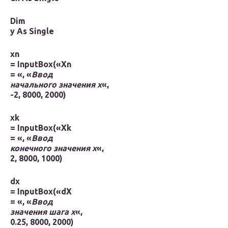
Dim
y As Single
xn
=
InputBox
(«
Xn
= «, «
Ввод
начального значения
x
«,
-2, 8000, 2000)
xk
=
InputBox
(«
Xk
= «, «
Ввод
конечного значения
x
«,
2, 8000, 1000)
dx
=
InputBox
(«
dX
= «, «
Ввод
значения шага
x
«,
0.25, 8000, 2000)