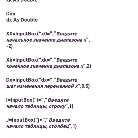
Dim
dx As Double
X
0=
InputBox
(“
x
0=”,”
Введите
начальное значение диапазона
x
”,
-2)
Xk
=
InputBox
(“
xk
=”,”
Введите
конечное значение диапазона
x
”,2)
Dx
=
InputBox
(“
dx
=”,”
Введите
шаг изменения переменной
x
”,0.5)
I
=
InputBox
(“
i
=”,”
Введите
начало таблицы, строку
”,1)
J
=
InputBox
(“
j
=”,”
Введите
начало таблицы, столбец
”,1)