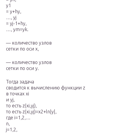
y
1
= y+hy,
…, y
j
= y
j
-1
+hy
,
…,
y
m
=yk.
— количество узлов
сетки по оси х,
— количество узлов
сетки по оси y.
Тогда задача
сводится к вычислению функции z
в точках x
i
и y
j
,
то есть z(x
i
,y
j
),
то есть z(x
i
,y
j
)=x
2
+ln|y|,
где i=1,2,…
n,
j=1,2,