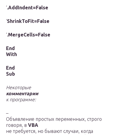
‘
.AddIndent=False
‘
ShrinkToFit=False
‘
.MergeCells=False
End
With
End
Sub
Некоторые
комментарии
к программе:
–
Объявление простых переменных, строго
говоря, в
VBA
не требуется, но бывают случаи, когда