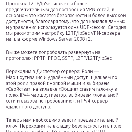
Протокол L2TP/IpSec является более
предпочтительным для построения VPN-сетей, в
основном это касается безопасности и более высокой
доступности, благодаря тому, что для каналов данных
и управления используется одна UDP-сессия. Сегодня
мы рассмотрим настройку L2TP/IpSec VPN-сервера
на платформе Windows Server 2008 r2.
Вы же можете попробовать развернуть на
протоколах: PPTP, PPOE, SSTP, L2TP/L2TP/IpSec
Переходим в Диспетчер сервера: Роли —
Маршрутизация и удалённый доступ, щелкаем по
этой роли правой кнопкой мыши и выбираем
«Свойства», на вкладке «Общие» ставим галочку в
полях IPv4-маршрутизатор, выбираем «локальной
сети и вызова по требованию», и IPv4-сервер
удаленного доступа:
Теперь нам необходимо ввести предварительный
ключ. Переходим на вкладку Безопасность и в поле
Разрешить особые IPSec-политики для L2TP-