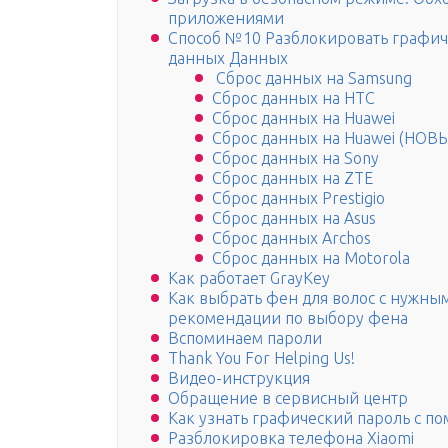
приложениями
Способ №10 Разблокировать графиче
данных Данных
Сброс данных на Samsung
Сброс данных на HTC
Сброс данных на Huawei
Сброс данных на Huawei (НОВ
Сброс данных на Sony
Сброс данных на ZTE
Cброс данных Prestigio
Cброс данных на Asus
Cброс данных Archos
Сброс данных на Motorola
Как работает GrayKey
Как выбрать фен для волос с нужны
рекомендации по выбору фена
Вспоминаем пароли
Thank You For Helping Us!
Видео-инструкция
Обращение в сервисный центр
Как узнать графический пароль с п
Разблокировка телефона Xiaomi