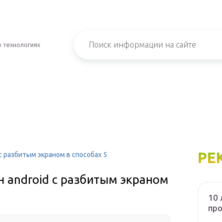
о технологиях
РЕ
с разбитым экраном в способах 5
 android с разбитым экраном
10 
пр