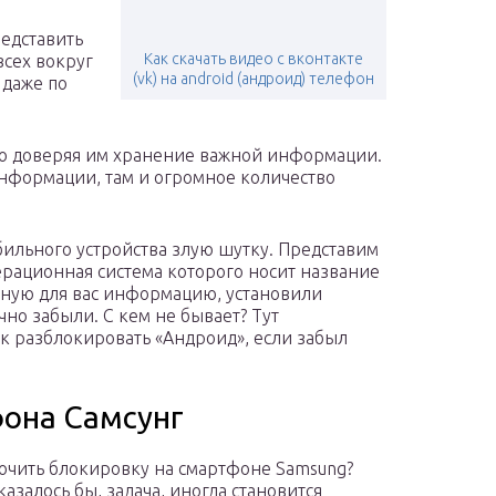
едставить
Как скачать видео с вконтакте
всех вокруг
(vk) на android (андроид) телефон
 даже по
ую доверяя им хранение важной информации.
нформации, там и огромное количество
бильного устройства злую шутку. Представим
ерационная система которого носит название
ажную для вас информацию, установили
чно забыли. С кем не бывает? Тут
к разблокировать «Андроид», если забыл
фона Самсунг
ючить блокировку на смартфоне Samsung?
казалось бы, задача, иногда становится