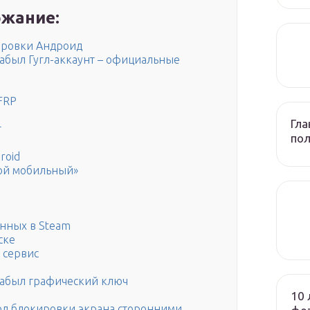
жание:
кировки Андроид
забыл Гугл-аккаунт – официальные
FRP
Гла
г
по
roid
ой мобильный»
анных в Steam
ске
 сервис
забыл графический ключ
10 
од блокировки экрана сторонними