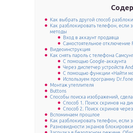
Содер
Как выбрать другой способ разбло
Как разблокировать телефон, если 
методы
Вход в аккаунт продавца
Самостоятельное отключение 
Видеоинструкция
Как снять пароль с телефона Самсун
С помощью Google-аккаунта
Через диспетчер устройств And
С помощью функции «Найти м
Используем программу Dr.fone
Монтаж утеплителя
Buttons
Способы поиска изображений, сдел
Способ 1. Поиск скринов на ди
Способ 2. Поиск скринов через
Вспоминаем прошлое
Как разблокировать телефон, если 
Разновидности экранов блокировки
Загрузка в безопасном режиме. Обх