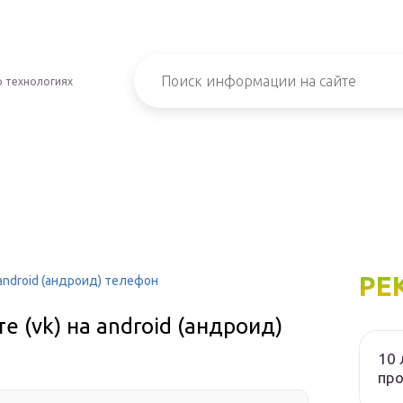
о технологиях
РЕ
 android (андроид) телефон
е (vk) на android (андроид)
10 
пр