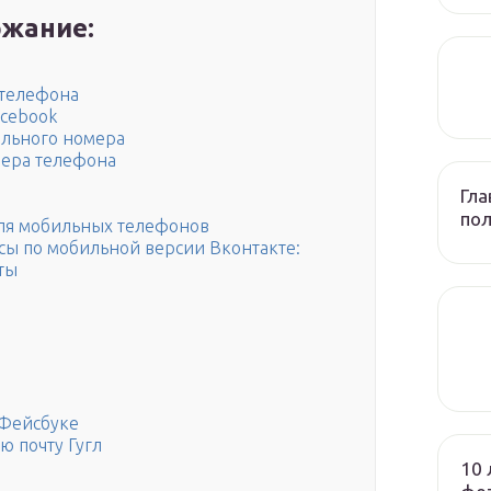
жание:
 телефона
acebook
ильного номера
мера телефона
Гла
по
для мобильных телефонов
сы по мобильной версии Вконтакте:
ты
 Фейсбуке
ю почту Гугл
10 