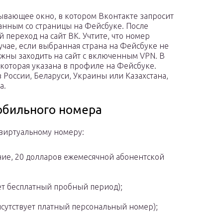
лывающее окно, в котором Вконтакте запросит
анным со страницы на Фейсбуке. После
переход на сайт ВК. Учтите, что номер
лучае, если выбранная страна на Фейсбуке не
лжны заходить на сайт с включенным VPN. В
 которая указана в профиле на Фейсбуке.
з России, Беларуси, Украины или Казахстана,
а.
обильного номера
 виртуальному номеру:
ение, 20 долларов ежемесячной абонентской
ует бесплатный пробный период);
исутствует платный персональный номер);