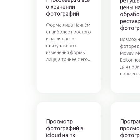
ретушь
о хранении
цены н
фотографий
обрабо
рестав
Форма лица Начнём
фотогр
с наиболее простого
и наглядного —
Возможн
с визуального
фоторед
изменения формы
Movavi M
лица, а точнее с его...
Editor по
для нови
професси
Просмотр
Програ
фотографий в
просмо
icloud на пк
фотогр