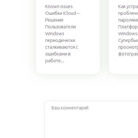
Known issues
Как устр
Ошибки iCloud –
проблем
Решение
паролями
Пользователи
Платфор
Windows
Windows
периодически
Супербы
сталкиваются с
просмот
ошибками в
фотограф
работе...