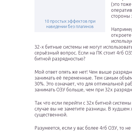
(это тож
оперативн
стороны э
10 простых эффектов при
наведении без плагинов
Например,
откроете 
используе
32-х битные системы не могут использовать
серьёзный вопрос. Если на ПК стоит 4гб ОЗУ
битной разрядностью?
Мой ответ опять же нет! Чем выше разрядно
занимать её переменные. Тем самым объё
30%. Это означает, что для оптимальной ра
занимать ОЗУ больше, чем при 32х разрядн
Так что если перейти с 32х битной системы
случае вы не заметите разницы. В худшем ж
существенной.
Разумеется, если у вас более 4гб ОЗУ, то 