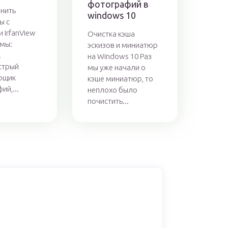
фотографий в
анить
windows 10
ы с
 IrfanView
Очистка кэша
мы:
эскизов и миниатюр
.
на Windows 10 Раз
стрый
мы уже начали о
рщик
кэше миниатюр, то
ий,...
неплохо было
почистить...