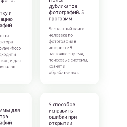
 фото:
дубликатов
а
фотографий. 5
тку и
программ
рацию
афий
Бесплатный поиск
человека по
ости
фотографии в
актора
интернете В
ovavi Photo
настоящее время,
дходит и
поисковые системы,
чков, и для
хранят и
оналов....
обрабатывают...
5 способов
ммы для
исправить
тра
ошибки при
афий
открытии