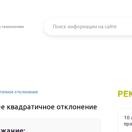
о технологиях
РЕ
атичное отклонение
нее квадратичное отклонение
10 
пр
жание: