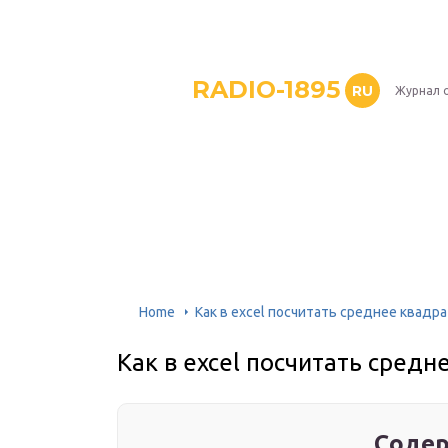
RADIO-1895
RU
Журнал 
Home
Как в excel посчитать среднее квадр
Как в excel посчитать сред
Содер