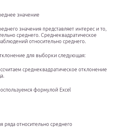
реднее значение
еднего значения представляет интерес и то,
тельно среднего. Среднеквадратическое
наблюдений относительно среднего.
отклонение для выборки следующая:
ассчитаем среднеквадратическое отклонение
а.
 воспользуемся формулой Excel
я ряда относительно среднего