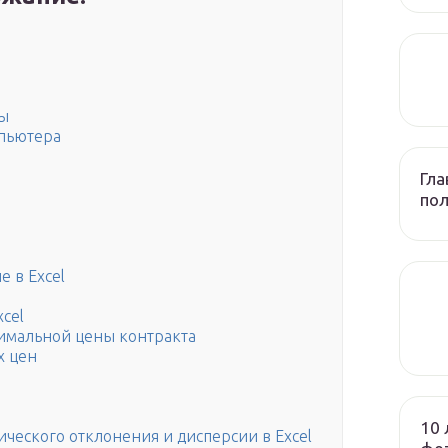
лы
мпьютера
Гла
по
е в Excel
cel
симальной цены контракта
х цен
10 
еского отклонения и дисперсии в Excel