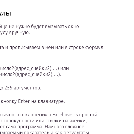
улы
бще не нужно будет вызывать окно
мулу вручную.
та и прописываем в ней или в строке формул
число2(адрес_ячейки2);…) или
число2(адрес_ячейки2);…).
о 255 аргументов.
 кнопку Enter на клавиатуре.
тичного отклонения в Excel очень простой.
з совокупности или ссылки на ячейки,
яет сама программа. Намного сложнее
итываемый показатель и как результаты