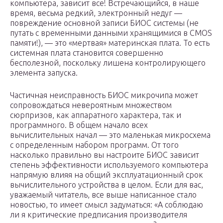
компьютера, зависит все! Встречающийся, в наше
время, весьма редкий, электронный недуг —
повреждение основной записи БИОС системы (не
путать с временными данными хранящимися в CMOS
памяти!), — это «мертвая» материнская плата. То есть
системная плата становится совершенно
бесполезной, поскольку лишена контролирующего
элемента запуска.
Частичная неисправность БИОС микрочипа может
сопровождаться невероятным множеством
сюрпризов, как аппаратного характера, так и
программного. В общем начало всех
вычислительных начал — это маленькая микросхема
с определенным набором программ. От того
насколько правильно вы настроите БИОС зависит
степень эффективности используемого компьютера
напрямую влияя на общий эксплуатационный срок
вычислительного устройства в целом. Если для вас,
уважаемый читатель, все выше написанное стало
новостью, то имеет смысл задуматься: «А соблюдаю
ли я критические предписания производителя