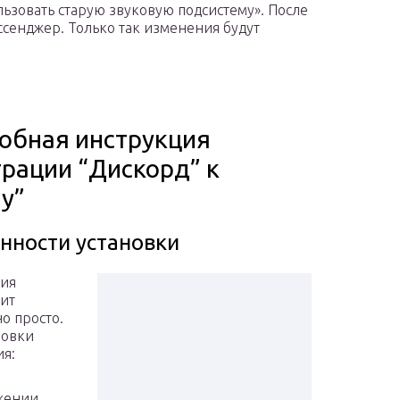
ьзовать старую звуковую подсистему». После
ссенджер. Только так изменения будут
обная инструкция
грации “Дискорд” к
у”
нности установки
ция
ит
о просто.
новки
я:
ожении