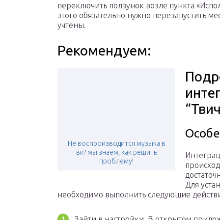
переключить ползунок возле пункта «Испол
этого обязательно нужно перезапустить ме
учтены.
Рекомендуем:
Подр
инте
“Твич
Особе
Не воспроизводится музыка в
вк? мы знаем, как решить
Интегра
проблему!
происход
достаточн
Для уста
необходимо выполнить следующие действи
Зайти в настройки. В открытом прил