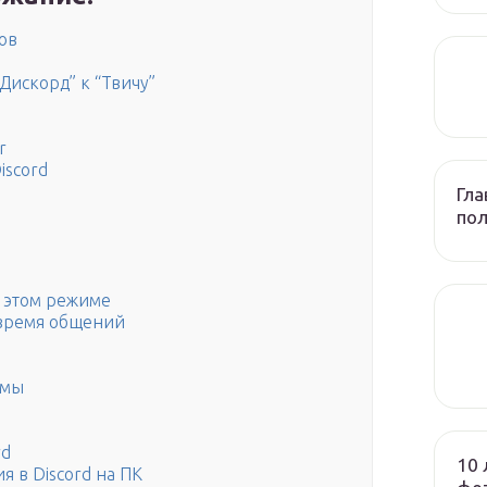
ов
Дискорд” к “Твичу”
r
iscord
Гла
по
в этом режиме
 время общений
ммы
rd
10 
 в Discord на ПК