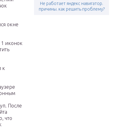
Не работает яндекс навигатор.
чок
причины. как решить проблему?
ся окне
11 иконок
тить
 к
аузере
ионным
уп. После
йта
, что
к