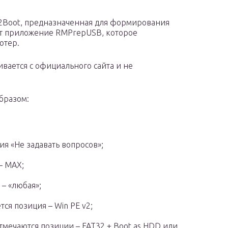
sy2Boot, предназначенная для формирования
т приложение RMPrepUSB, которое
ютер.
вается с официального сайта и не
бразом:
я «Не задавать вопросов»;
– MAX;
 – «любая»;
ся позиция – Win PE v2;
тмечаются позиции – FAT32 + Boot as HDD или