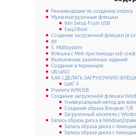
Рекомендации по созданию опроса
Мультизагрузочные флешки
Win Setup From USB
Easy2Boot
Создание загрузочной флешки (в Lin
dd
5. Multisystem
Флешка с Mint при помощи usb-creat
Выполнение различных заданий
Создание в терминале
UltraISO
КАК СДЕЛАТЬ ЗАГРУЗОЧНУЮ ФЛЕШК
ШАГ 4
Утилита WINUSB
Создание загрузочной флешки Win
Универсальный метод для все
Создание образа Виндовс 7/8
Загрузочный носитель с Windo
Запись образа диска в Windows[прав
Запись образа диска с помощь
Запись образа диска с помощь