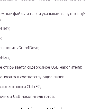
темные файлы из …» и указывается путь к ещё
;
«Нет»;
;
становить Grub4Dos»;
«Нет»;
е открывается содержимое USB накопителя;
еносятся в соответствующие папки;
аются кнопки Ctrl+F2;
очный USB накопитель готов.