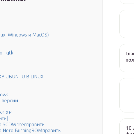
ux, Windows и MacOS)
or-gtk
Гла
по
У UBUNTU В LINUX
dows
х версий
ws XP
ить]
ю SCDWriterправить
10 
ю Nero BurningROMправить