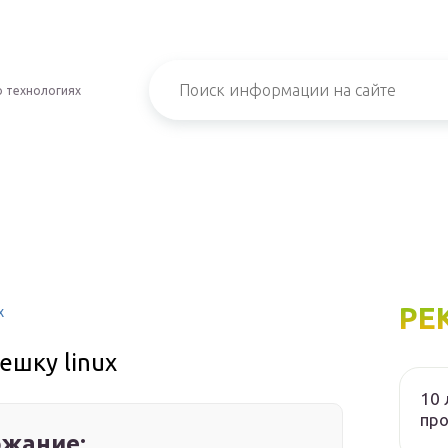
о технологиях
РЕ
x
ешку linux
10 
пр
жание: