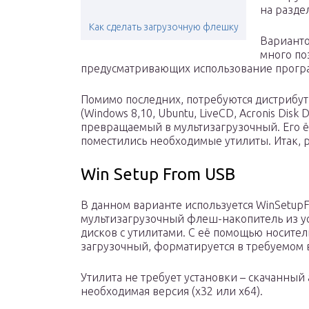
на раздел
Как сделать загрузочную флешку
Варианто
много по
предусматривающих использование програ
Помимо последних, потребуются дистрибут
(Windows 8,10, Ubuntu, LiveCD, Acronis Disk 
превращаемый в мультизагрузочный. Его ём
поместились необходимые утилиты. Итак, 
Win Setup From USB
В данном варианте используется WinSetup
мультизагрузочный флеш-накопитель из ус
дисков с утилитами. С её помощью носител
загрузочный, форматируется в требуемом в
Утилита не требует установки – скачанный 
необходимая версия (х32 или x64).