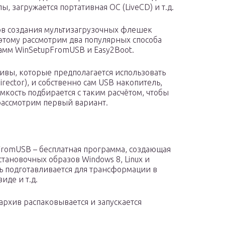
ы, загружается портативная ОС (LiveCD) и т.д.
в создания мультизагрузочных флешек
этому рассмотрим два популярных способа
мм WinSetupFromUSB и Easy2Boot.
ивы, которые предполагается использовать
Director), и собственно сам USB накопитель,
кость подбирается с таким расчётом, чтобы
рассмотрим первый вариант.
FromUSB – бесплатная программа, создающая
тановочных образов Windows 8, Linux и
ь подготавливается для трансформации в
иде и т.д.
архив распаковывается и запускается