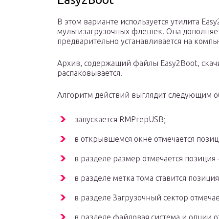
В этом варианте используется утилита Ea
мультизагрузочных флешек. Она дополняе
предварительно устанавливается на компь
Архив, содержащий файлы Easy2Boot, скачи
распаковывается.
Алгоритм действий выглядит следующим о
запускается RMPrepUSB;
в открывшемся окне отмечается позици
в разделе размер отмечается позиция 
в разделе метка тома ставится позиция
в разделе Загрузочный сектор отмечает
в разделе файловая система и опции о