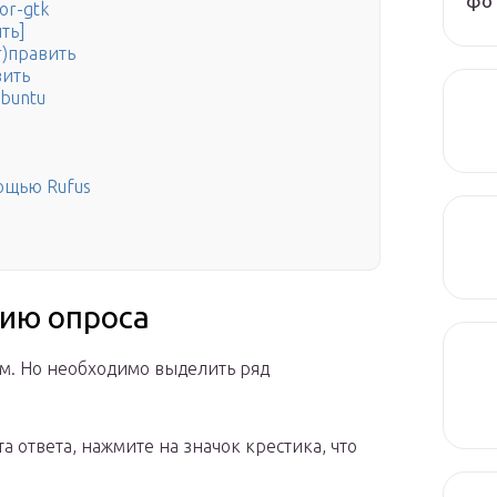
фот
or-gtk
ть]
r)править
вить
buntu
ощью Rufus
ию опроса
ом. Но необходимо выделить ряд
 ответа, нажмите на значок крестика, что