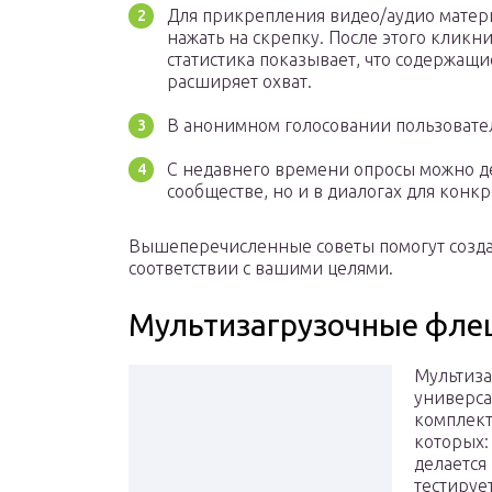
Для прикрепления видео/аудио матер
нажать на скрепку. После этого кликн
статистика показывает, что содержащи
расширяет охват.
В анонимном голосовании пользовател
С недавнего времени опросы можно дел
сообществе, но и в диалогах для конк
Вышеперечисленные советы помогут создава
соответствии с вашими целями.
Мультизагрузочные фле
Мультиза
универса
комплект
которых: 
делается
тестируе