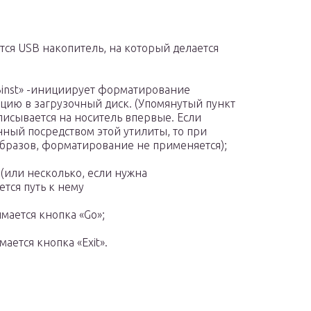
тся USB накопитель, на который делается
 FBinst» -инициирует форматирование
цию в загрузочный диск. (Упомянутый пункт
аписывается на носитель впервые. Если
нный посредством этой утилиты, то при
бразов, форматирование не применяется);
(или несколько, если нужна
тся путь к нему
мается кнопка «Go»;
ается кнопка «Exit».