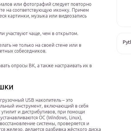
иалов или фотографий следует повторно
ите на соответствующую иконку. Причем
еся картинки, музыка или видеозапись
и участвуют чаще, чем в открытом.
Pyt
ать не только на своей стене или в
ретных собеседников.
ть опросы ВК, а также настраивать их в
шки
грузочный USB накопитель – это
льный инструмент, включающий в себя
 утилит и дистрибутивов, при помощи
устанавливаются ОС (Windows, Linux),
 восстановление системы, проверяется и
тся железо, делается разбивка жёсткого диска