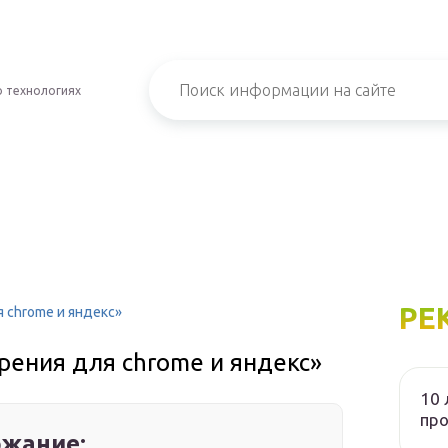
о технологиях
РЕ
 chrome и яндекс»
рения для chrome и яндекс»
10 
пр
жание: