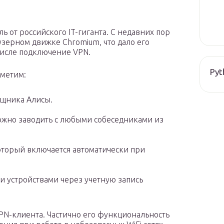
 от российского IT-гиганта. С недавних пор
зерном движке Chromium, что дало его
числе подключение VPN.
Pyt
тметим:
ощника Алисы.
ожно заводить с любыми собеседниками из
оторый включается автоматически при
 устройствами через учетную запись
PN-клиента. Частично его функциональность