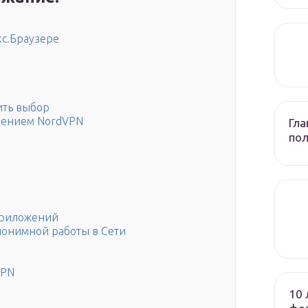
кс.Браузере
ить выбор
ирением NordVPN
Гла
по
приложений
онимной работы в Сети
VPN
10 