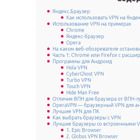
Яндекс.Браузер
Как использовать VPN на Янде
Использование VPN на примерах
Chrome
Яндекс-браузер
Opera
На каком веб-обозревателе останов
Часть 1: Chrome или Firefox с расш
Программы для Андроид
Hola VPN
СyberGhost VPN
Turbo VPN
Touch VPN
Hide Man Free
Отличия ВПН для браузера от ВПН-
OperaVPN — браузерный VPN для ан
Лучшие VPN для ПК
Как выбрать браузеры с VPN
Лучшие браузеры со встроенными 
1. Epic Browser
2. Globus VPN Browser