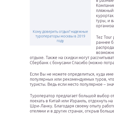
в разные
Компания
пляжный 
курортах
туры, и 
организа
Кому доверить отдых? надежные
туроператоры москвы в 2019
Tez Tour
году
раннее б
распрода
возможно
отдыхе. Также на скидки могут рассчитыва
Сбербанк с бонусами Спасибо (можно потра
Если Вы не можете определиться, куда име
популярных или рекомендуемых туров, чтоб
туристы. Ведь если место популярное – зна
Туроператор предлагает большой выбор от
поехать в Китай или Израиль, отдохнуть н
Шри-Ланку. Благодаря своему опыту работы
отелями и в других странах, открыв больш