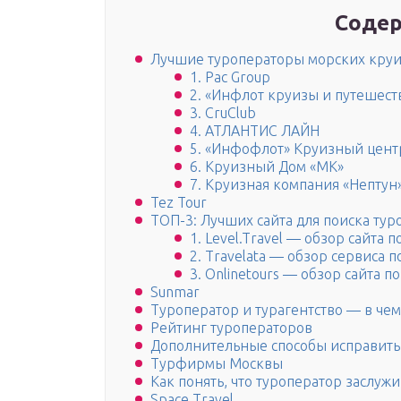
Содер
Лучшие туроператоры морских круи
1. Pac Group
2. «Инфлот круизы и путешест
3. CruClub
4. АТЛАНТИС ЛАЙН
5. «Инфофлот» Круизный цент
6. Круизный Дом «МК»
7. Круизная компания «Нептун
Tez Tour
ТОП-3: Лучших сайта для поиска тур
1. Level.Travel — обзор сайта 
2. Travelata — обзор сервиса п
3. Onlinetours — обзор сайта п
Sunmar
Туроператор и турагентство — в че
Рейтинг туроператоров
Дополнительные способы исправит
Турфирмы Москвы
Как понять, что туроператор заслуж
Space Travel