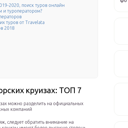
фот
019-2020, поиск туров онлайн
м и туроператором?
операторов
х туров от Travelata
ов 2018
рских круизах: ТОП 7
изах можно разделить на официальных
жных компаний
яж, следует обратить внимание на
м круизы имеют более высокую степень