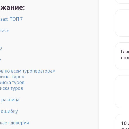
жание:
зах: ТОП 7
вия»
р
Гла
по
»
ов по всем туроператорам
поиска туров
оиска туров
оиска туров
м разница
ь ошибку
ивает доверия
10 