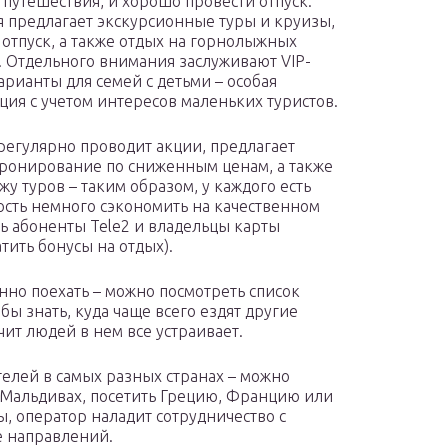
 путешествия, и хорошо провести отпуск.
 предлагает экскурсионные туры и круизы,
отпуск, а также отдых на горнолыжных
. Отдельного внимания заслуживают VIP-
варианты для семей с детьми – особая
ция с учетом интересов маленьких туристов.
 регулярно проводит акции, предлагает
ронирование по сниженным ценам, а также
жу туров – таким образом, у каждого есть
сть немного сэкономить на качественном
ть абоненты Tele2 и владельцы карты
тить бонусы на отдых).
нно поехать – можно посмотреть список
ы знать, куда чаще всего ездят другие
чит людей в нем все устраивает.
елей в самых разных странах – можно
а Мальдивах, посетить Грецию, Францию или
, оператор наладит сотрудничество с
е направлений.