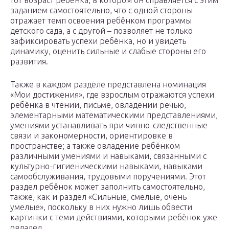
тот возраст ребёнка, в котором он справляется с этим
заданием самостоятельно, что с одной стороны
отражает темп освоения ребёнком программы
детского сада, а с другой – позволяет не только
зафиксировать успехи ребёнка, но и увидеть
динамику, оценить сильные и слабые стороны его
развития.
Также в каждом разделе представлена номинация
«Мои достижения», где взрослым отражаются успехи
ребёнка в чтении, письме, овладении речью,
элементарными математическими представлениями,
умениями устанавливать при чинно-следственные
связи и закономерности, ориентировке в
пространстве; а также овладение ребёнком
различными умениями и навыками, связанными с
культурно-гигиеническими навыками, навыками
самообслуживания, трудовыми поручениями. Этот
раздел ребёнок может заполнить самостоятельно,
также, как и раздел «Сильные, смелые, очень
умелые», поскольку в них нужно лишь обвести
картинки с теми действиями, которыми ребёнок уже
овладел.