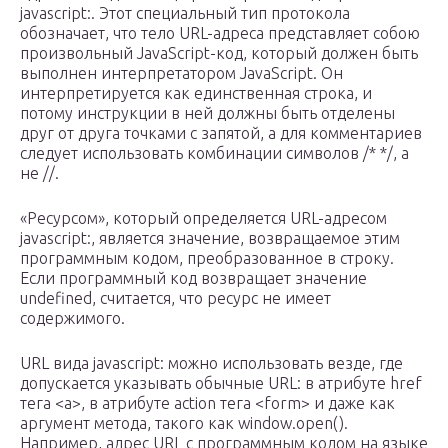
javascript:. Этот специальный тип протокола
обозначает, что тело URL-адреса представляет собою
произвольный JavaScript-код, который должен быть
выполнен интерпретатором JavaScript. Он
интерпретируется как единственная строка, и
потому инструкции в ней должны быть отделены
друг от друга точками с запятой, а для комментариев
следует использовать комбинации символов /* */, а
не //.
«Ресурсом», который определяется URL-адресом
javascript:, является значение, возвращаемое этим
программным кодом, преобразованное в строку.
Если программный код возвращает значение
undefined, считается, что ресурс не имеет
содержимого.
URL вида javascript: можно использовать везде, где
допускается указывать обычные URL: в атрибуте href
тега <a>, в атрибуте action тега <form> и даже как
аргумент метода, такого как window.open().
Например, адрес URL с программным кодом на языке