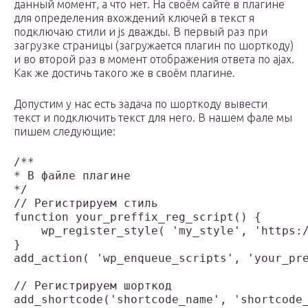
данный момент, а что нет. На своём сайте в плагине
для определения вхождений ключей в текст я
подключаю стили и js дважды. В первый раз при
загрузке страницы (загружается плагин по шорткоду)
и во второй раз в момент отображения ответа по ajax.
Как же достичь такого же в своём плагине.
Допустим у нас есть задача по шорткоду вывести
текст и подключить текст для него. В нашем фале мы
пишем следующие:
/**

* В файле плагине

*/

// Регистрируем стиль

function your_preffix_reg_script() {

    wp_register_style( 'my_style', 'https:/
}

add_action( 'wp_enqueue_scripts', 'your_pre
// Регистрируем шорткод

add_shortcode('shortcode_name', 'shortcode_