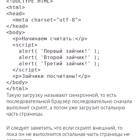
<!DOCTYPE HTML>

<html>

<head>

  <meta charset="utf-8">

</head>

<body>

  <p>Начинаем считать:</p>

  <script>

    alert( 'Первый зайчик!' );

    alert( 'Второй зайчик!' );

    alert( 'Третий зайчик!' );

  </script>

  <p>Зайчики посчитаны!</p>

</body>

</html>
Такую загрузку называют синхронной, то есть
последовательной браузер последовательно сначала
выполнит скрипт, а потом уже загрузит остальную
часть страницы.
И следует заметить, что если скрипт внешний, то
пока он не выполнится остальная часть страницы не