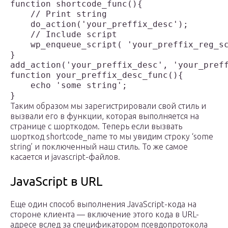
function shortcode_func(){

    // Print string

    do_action('your_preffix_desc');

    // Include script

    wp_enqueue_script( 'your_preffix_reg_sc
}

add_action('your_preffix_desc', 'your_preff
function your_preffix_desc_func(){

    echo 'some string';  

}
Таким образом мы зарегистрировали свой стиль и
вызвали его в функции, которая выполняется на
странице с шорткодом. Теперь если вызвать
шорткод shortcode_name то мы увидим строку ‘some
string’ и поключенный наш стиль. То же самое
касается и javascript-файлов.
JavaScript в URL
Еще один способ выполнения JavaScript-кода на
стороне клиента — включение этого кода в URL-
адресе вслед за спецификатором псевдопротокола