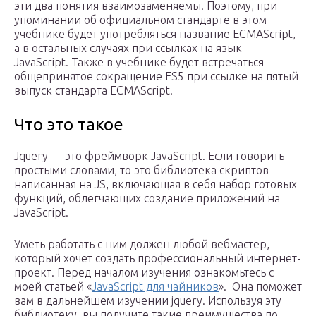
эти два понятия взаимозаменяемы. Поэтому, при
упоминании об официальном стандарте в этом
учебнике будет употребляться название ECMAScript,
а в остальных случаях при ссылках на язык —
JavaScript. Также в учебнике будет встречаться
общепринятое сокращение ES5 при ссылке на пятый
выпуск стандарта ECMAScript.
Что это такое
Jquery — это фреймворк JavaScript. Если говорить
простыми словами, то это библиотека скриптов
написанная на JS, включающая в себя набор готовых
функций, облегчающих создание приложений на
JavaScript.
Уметь работать с ним должен любой вебмастер,
который хочет создать профессиональный интернет-
проект. Перед началом изучения ознакомьтесь с
моей статьей «
JavaScript для чайников
». Она поможет
вам в дальнейшем изучении jquery. Используя эту
библиотеку, вы получите такие преимущества по