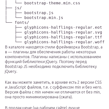
│   └── bootstrap-theme.min.css

├── js/

│   ├── bootstrap.js

│   └── bootstrap.min.js

└── fonts/

    ├── glyphicons-halflings-regular.eot

    ├── glyphicons-halflings-regular.svg

    ├── glyphicons-halflings-regular.ttf

В каталоге находятся стили фреймворка Bootstrap, а
в — плагины для обеспечения работы некоторых
компонентов. Плагины написаны с использованием
функций библиотеки jQuery. Поэтому перед
Bootstrap JS необходимо подключить библиотеку
jQuery.
Как вы можете заметить, в архиве есть 2 версии CSS
и JavaScript файлов, т.е. с суффиксом min и без него.
Версия файла с min ничем ни отличается от без min,
она просто минимизирована (сжата).
В продакшене (на рабочем сайте) лучше