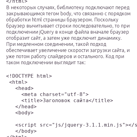
</html>
В некоторых случаях, библиотеку подключают перед
закрывающимся тегом body, что связанно с порядком
обработки html страницы браузером. Поскольку
браузер вычитывает строки последовательно, то при
подключении jQuery в конце файла вначале браузер
отобразит сайт, а затем уже подключит динамику.
При медленном соединении, такой подход
обеспечивает увеличение скорости загрузки сайта, и
уже потом работу слайдеров и остального. Код при
таком подключении выглядит так:
<!DOCTYPE html>

 <html>

   <head>

     <meta charset="utf-8">

     <title>Заголовок сайта</title>

   </head>

   <body>

   <script src="js/jquery-3.1.1.min.js"></s
   </body>
