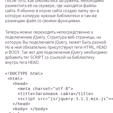
После того, как библиотека загружена, необходимо
разместить её на сервере, где находятся файлы
сайта. Я обычно в корне сайта создаю папку «js» в
которую копирую нужные библиотеки и там же
размещаю файл со своими функциями.
Теперь можно переходить непосредственно к
подключению jQuery. Структура веб-страницы, на
которую Вы подключаете jQuery, может быть разной.
Но в ней обязательно присутствуют теги HTML, HEAD
и BODY. Так вот для подключения jQuery необходимо
добавить тег SCRIPT со ссылкой на библиотеку
внутрь тега HEAD.
<!DOCTYPE html>

 <html>

   <head>

     <meta charset="utf-8">

     <title>Заголовок сайта</title>

     <script src="js/jquery-3.1.1.min.js"><
   </head>

   <body> </body>
