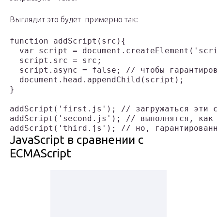
Выглядит это будет примерно так:
function addScript(src){

  var script = document.createElement('scri
  script.src = src;

  script.async = false; // чтобы гарантиров
  document.head.appendChild(script);

}

addScript('first.js'); // загружаться эти с
addScript('second.js'); // выполнятся, как 
addScript('third.js'); // но, гарантирован
JavaScript в сравнении с
ECMAScript