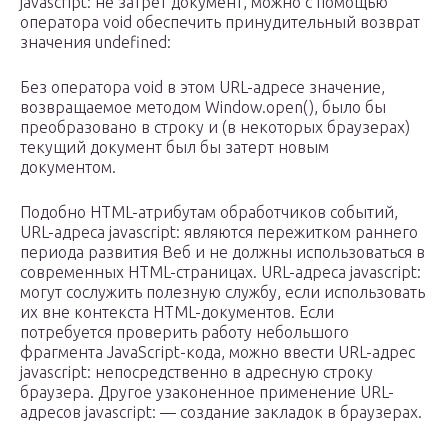
javascript: не затрет документ, можно с помощью
оператора void обеспечить принудительный возврат
значения undefined:
Без оператора void в этом URL-адресе значение,
возвращаемое методом Window.open(), было бы
преобразовано в строку и (в некоторых браузерах)
текущий документ был бы затерт новым
документом.
Подобно HTML-атрибутам обработчиков событий,
URL-адреса javascript: являются пережитком раннего
периода развития Веб и не должны использоваться в
современных HTML-страницах. URL-адреса javascript:
могут сослужить полезную службу, если использовать
их вне контекста HTML-документов. Если
потребуется проверить работу небольшого
фрагмента JavaScript-кода, можно ввести URL-адрес
javascript: непосредственно в адресную строку
браузера. Другое узаконенное применение URL-
адресов javascript: — создание закладок в браузерах.