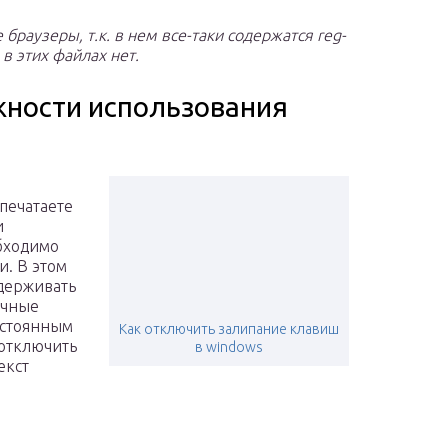
браузеры, т.к. в нем все-таки содержатся reg-
 в этих файлах нет.
ности использования
печатаете
и
бходимо
и. В этом
удерживать
очные
постоянным
Как отключить залипание клавиш
 отключить
в windows
екст