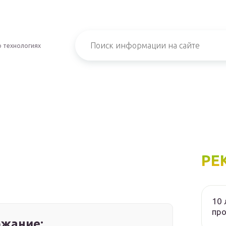
о технологиях
РЕ
10 
пр
жание: