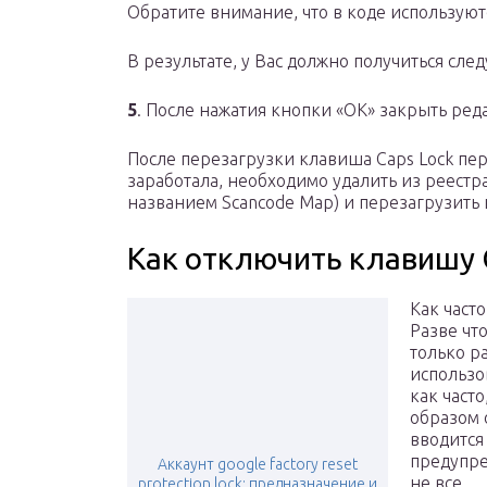
Обратите внимание, что в коде используют
В результате, у Вас должно получиться сле
5
. После нажатия кнопки «ОК» закрыть ред
После перезагрузки клавиша Caps Lock пер
заработала, необходимо удалить из реест
названием Scancode Map) и перезагрузить
Как отключить клавишу 
Как част
Разве что
только р
использо
как част
образом 
вводится
предупре
Аккаунт google factory reset
не все.
protection lock: предназначение и