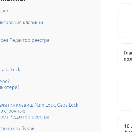
Lock
льзования клавиши
рез Редактор реестра
Гла
по
Caps Lock
ере?
пьютере?
ажатия клавиш Num Lock, Caps Lock
в строчные
рез Редактор реестра
10 
трочные» буквы