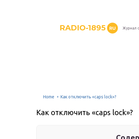
RADIO-1895
RU
Журнал 
Home
Как отключить «caps lock»?
Как отключить «caps lock»?
Содер