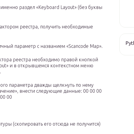
именно раздел «Keyboard Layout» (без буквы
дактором реестра, получить необходимые
Pyt
оичный параметр с названием «Scancode Map».
актора реестра необходимо правой кнопкой
out» и в открывшемся контекстном меню
.
ного параметра дважды щелкнуть по нему
ачение», внести следующие данные: 00 00 00
 00 00
туры (скопировать его отсюда не получится)