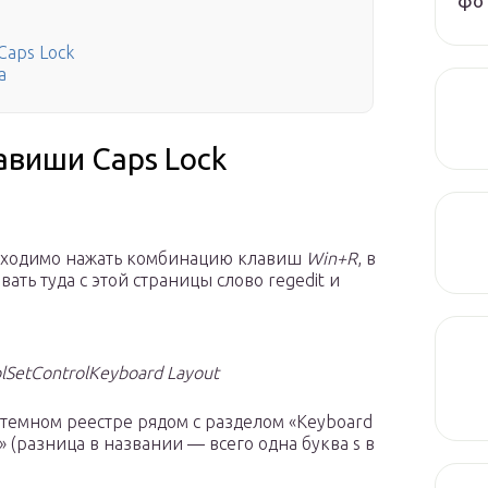
фот
Caps Lock
а
виши Caps Lock
еобходимо нажать комбинацию клавиш
Win+R
, в
ть туда с этой страницы слово regedit и
etControlKeyboard Layout
стемном реестре рядом с разделом «Keyboard
» (разница в названии — всего одна буква s в