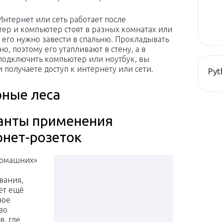
Интернет или сеть работает после
утер и компьютер стоят в разных комнатах или
и его нужно завести в спальню. Прокладывать
о, поэтому его утапливают в стену, а в
 подключить компьютер или ноутбук, вы
и получаете доступ к интернету или сети.
Pyt
рные леса
анты применения
рнет-розеток
домашних»
вания,
ет ещё
ное
во
в, где