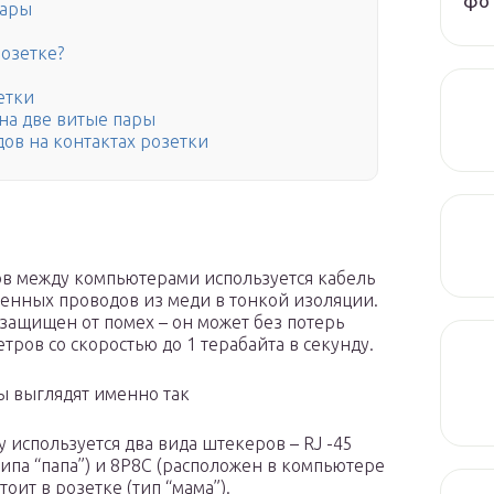
фот
пары
розетке?
етки
на две витые пары
ов на контактах розетки
ов между компьютерами используется кабель
етенных проводов из меди в тонкой изоляции.
 защищен от помех – он может без потерь
тров со скоростью до 1 терабайта в секунду.
ы выглядят именно так
используется два вида штекеров – RJ -45
типа “папа”) и 8P8С (расположен в компьютере
тоит в розетке (тип “мама”).