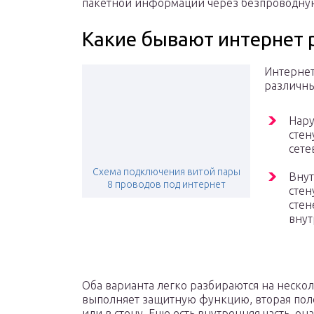
пакетной информации через безпроводную
Какие бывают интернет 
Интернет
различны
Нару
стен
сете
Схема подключения витой пары
Внут
8 проводов под интернет
стен
стен
внут
Оба варианта легко разбираются на нескол
выполняет защитную функцию, вторая пол
или в стену. Еще есть внутренняя часть, о