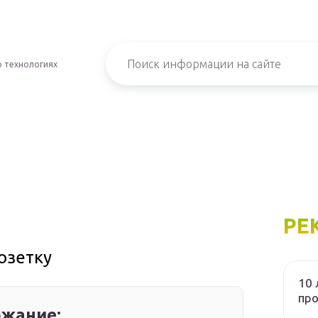
о технологиях
РЕ
озетку
10 
пр
жание: