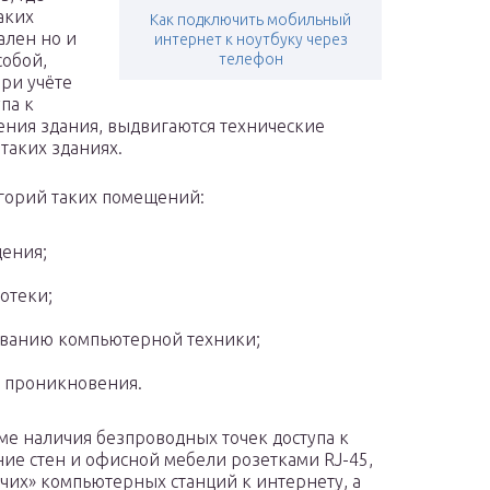
аких
Как подключить мобильный
ален но и
интернет к ноутбуку через
собой,
телефон
при учёте
па к
чения здания, выдвигаются технические
таких зданиях.
горий таких помещений:
ения;
отеки;
иванию компьютерной техники;
 проникновения.
ме наличия безпроводных точек доступа к
ние стен и офисной мебели розетками RJ-45,
их» компьютерных станций к интернету, а