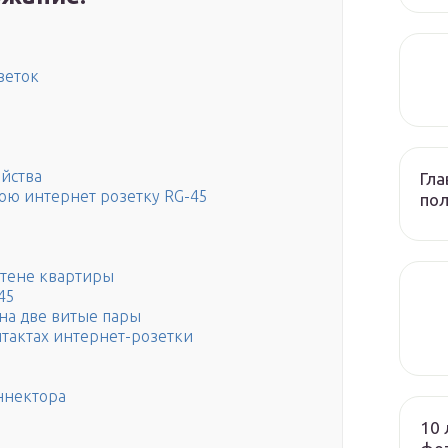
зеток
йства
Гла
юю интернет розетку RG-45
по
стене квартиры
45
на две витые пары
нтактах интернет-розетки
ннектора
10 