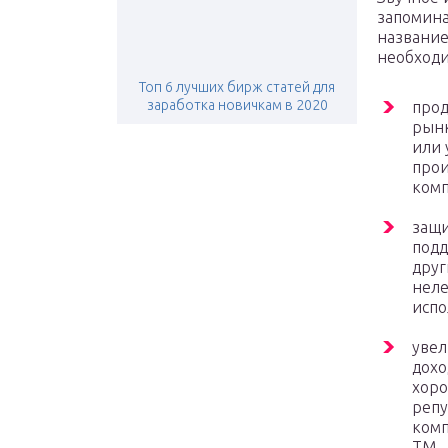
запомин
названи
необходи
Топ 6 лучших бирж статей для
заработка новичкам в 2020
прод
рын
или 
про
комп
защи
подд
друг
неле
испо
увел
дохо
хор
репу
ком
ТМ.