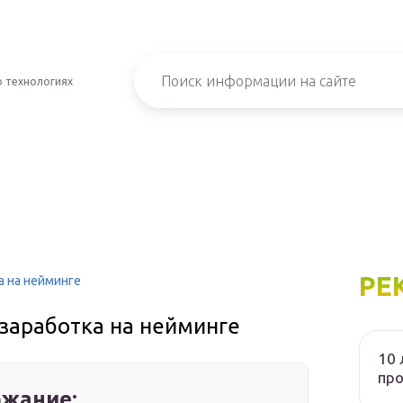
о технологиях
РЕ
а на нейминге
 заработка на нейминге
10 
пр
жание: