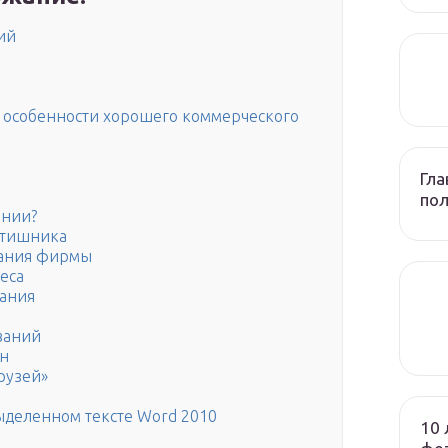
ий
 особенности хорошего коммерческого
Гла
по
ании?
йтишника
вания фирмы
еса
вания
ваний
ен
рузей»
выделенном тексте Word 2010
10 