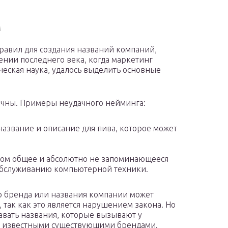
М
равил для создания названий компаний,
ении последнего века, когда маркетинг
ческая наука, удалось выделить основные
дачны. Примеры неудачного нейминга:
 название и описание для пива, которое может
ком общее и абсолютно не запоминающееся
 обслуживанию компьютерной техники.
о бренда или названия компании может
так как это является нарушением закона. Но
авать названия, которые вызывают у
с известными существующими брендами.