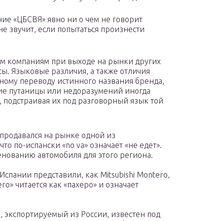
ние «ЦБСВЯ» явно ни о чем не говорит
не звучит, если попытаться произнести
орым компаниям при выходе на рынки других
ы. Языковые различия, а также отличия
ьному переводу истинного названия бренда,
ие путаницы или недоразумений иногда
 подстраивая их под разговорный язык той
о продавался на рынке одной из
что по-испански «no va» означает «не едет».
нованию автомобиля для этого региона.
 Испании представили, как Mitsubishi Montero,
ero» читается как «пахеро» и означает
 экспортируемый из России, известен под