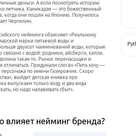
личные деньги. А если посмотреть историю
лько летчика. Камикадзе — это божественный
в, когда они пошли на Японию. Получилось
ает Чертилин.
ссийского нейминга объясняет «Реальному
марской марки питьевой воды и
Pyt
 больше двухсот наименований воды, которые
о связано с водой: родники, айсберги, капли.
, долина такая-то. Рынок перенасыщен и
 отличаться. Придумали слоган «Пить хочу —
и персонажа по имени Газировчик. Скоро
ства», выйдет детская книжка про
ка выпускаем только воду и два вида
кать, но надо налаживать сбыт».
то влияет нейминг бренда?
и