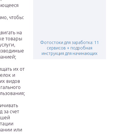
ающееся
е
мо, чтобы:
вигать на
ке товары
Фотостоки для заработка: 11
услуги,
сервисов + подробная
изводимые
инструкция для начинающих
анией;
щать их от
елок и
их видов
гального
льзования;
ичивать
д за счет
ошей
тации
пании или