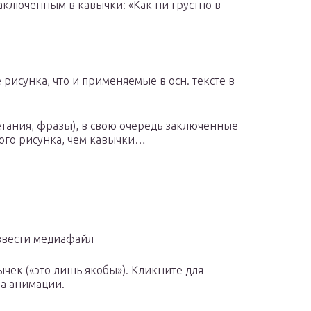
заключенным в кавычки: «Как ни грустно в
 рисунка, что и применяемые в осн. тексте в
четания, фразы), в свою очередь заключенные
гого рисунка, чем кавычки…
звести медиафайл
ычек («это лишь якобы»). Кликните для
а анимации.