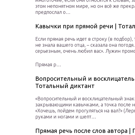
многоточие, если они относятся к словам, 
этом не­понятном мире, но он всё же прекра
предпослал о…
Кавычки при прямой речи | Тота
Если прямая речь идет в строку (в подбор),
не знала вашего отца, – сказала она погодя
серьезным, очень любил вас». Лужин промол
Прямая р…
Вопросительный и восклицательн
Тотальный диктант
«Вопросительный и восклицательный знаки,
закрывающими кавычками, а точка после ни
«Хочешь, пойдем прогуляться на вал?» (Лер
руками и ногами и шепт…
Прямая речь после слов автора |