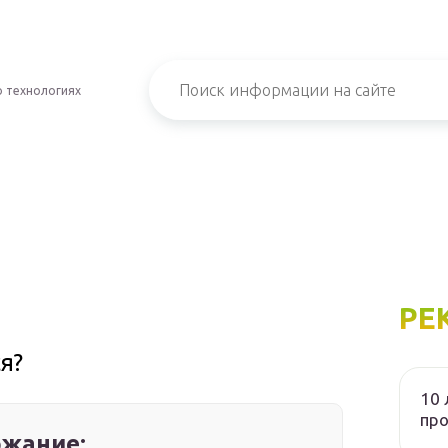
о технологиях
РЕ
я?
10 
пр
жание: