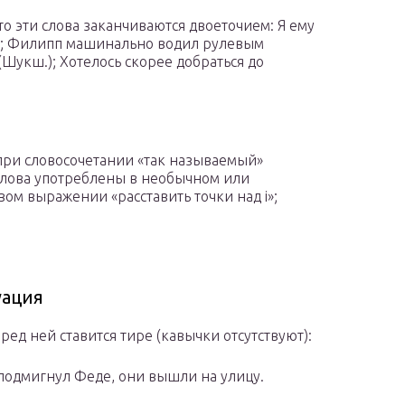
 то эти слова заканчиваются двоеточием: Я ему
сп.); Филипп машинально водил рулевым
Шукш.); Хотелось скорее добраться до
при словосочетании «так называемый»
 слова употреблены в необычном или
вом выражении «расставить точки над i»;
уация
еред ней ставится тире (кавычки отсутствуют):
 подмигнул Феде, они вышли на улицу.