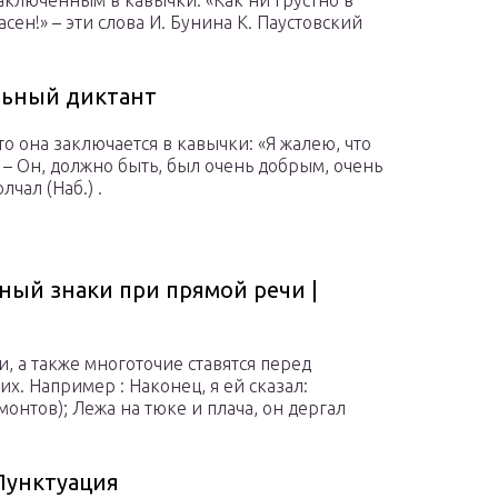
заключенным в кавычки: «Как ни грустно в
сен!» – эти слова И. Бунина К. Паустовский
льный диктант
 то она заключается в кавычки: «Я жалею, что
. – Он, должно быть, был очень добрым, очень
чал (Наб.) .
ый знаки при прямой речи |
 а также многоточие ставятся перед
х. Например : Наконец, я ей сказал:
монтов); Лежа на тюке и плача, он дергал
 Пунктуация