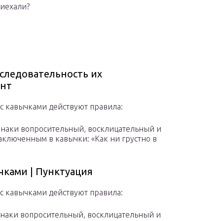
риехали?
следовательность их
ант
с кавычками действуют правила:
знаки вопросительный, восклицательный и
заключенным в кавычки: «Как ни грустно в
чками | Пунктуация
с кавычками действуют правила:
знаки вопросительный, восклицательный и