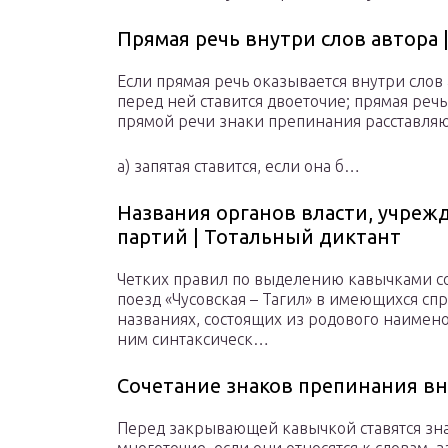
Прямая речь внутри слов автора 
Если прямая речь оказывается внутри слов а
перед ней ставится двоеточие; прямая речь
прямой речи знаки препинания расставля
а) запятая ставится, если она б…
Названия органов власти, учреж
партий | Тотальный диктант
Четких правил по выделению кавычками соч
поезд «Чусовская – Тагил» в имеющихся спр
названиях, состоящих из родового наимен
ним синтаксическ…
Сочетание знаков препинания вн
Перед закрывающей кавычкой ставятся зн