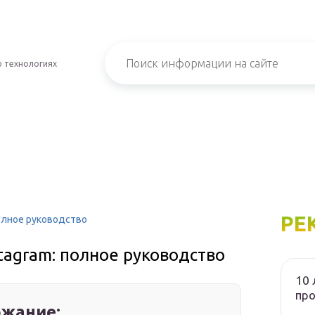
о технологиях
РЕ
полное руководство
tagram: полное руководство
10 
пр
жание: