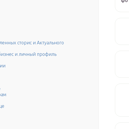
фот
енных сторис и Актуального
 бизнес и личный профиль
ции
е
рам
це
е