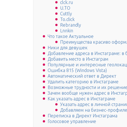
clck.ru
U.TO
Cuttly
To.click
Rebrandly
Lnnkin
Что такое Актуальное
Преимущества красиво оформл
Ники для девушек
Добавление адреса в Инстаграме: в
Добавить место в Инстаграм
Популярные и интересные геолока
Ошибка 815 (Windows Vista)
Автоматический ответ в Директ
Удалить категорию в Инстаграме
Возможные трудности и их решени
Зачем вообще нужен адрес в Инстаг
Как указать адрес в Инстаграме
Указать адрес в личной страни
Добавляем на бизнес-профил
Переписка в Директ Инстаграма
Голосовое управление