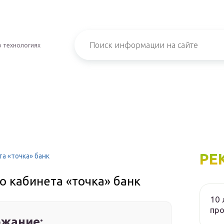
о технологиях
РЕ
а «точка» банк
о кабинета «точка» банк
10 
пр
жание: