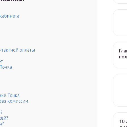
кабинета
нтактной оплаты
Гла
по
ет
 Точка
а
нке Точка
без комиссии
?
жей?
10 
м?