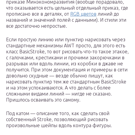
приказе Минэкономразвития (вообще порадовало,
что оказывается есть цельный отдельный приказ, где
прописано все в деталях, от
RGB цветов
линий до
названий и значений полей с данными). И стили эти
все достаточно непростые.
Если простую линию или пунктир нарисовать через
стандартные механизмы AWT просто, для этого есть
класс BasicStroke, то вот рисовать что-то такое этакое,
с галочками, крестиками и прочими закорючками в
разрывах или вдоль линии, из коробки в джаве не
получится. При этом документация и примеры в сети
довольно скудные — везде обычно пишут, как
нарисовать пунктир тем же стандартным BasicStroke
и на этом успокаиваются. А что делать с более
сложными видами линий — нигде не сказано.
Пришлось осваивать это самому.
Под катом — описание того, как сделать свой
собственный Stroke, позволяющий рисовать
произвольные шейпы вдоль контура фигуры.