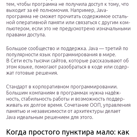
тем, что­бы про­грам­ма не полу­чи­ла доступ к тому, что
выхо­дит за её пол­но­мо­чия. Напри­мер, Java-
программа не смо­жет про­чи­тать содер­жи­мое осталь­
ной опе­ра­тив­ной памя­ти или свя­зать­ся с дру­гим ком­
пью­те­ром, если это не преду­смот­ре­но изна­чаль­ны­ми
пра­ва­ми доступа.
Боль­шое сооб­ще­ство и под­держ­ка. Java — тре­тий по
попу­ляр­но­сти язык про­грам­ми­ро­ва­ния в мире.
В Сети есть тыся­чи сай­тов, кото­рые рас­ска­зы­ва­ют об
этом язы­ке, помо­га­ют разо­брать­ся в коде или содер­
жат гото­вые решения.
Стан­дарт в кор­по­ра­тив­ном про­грам­ми­ро­ва­нии.
Боль­шим ком­па­ни­ям в про­грам­мах нуж­на надёж­
ность, ста­биль­ность рабо­ты и воз­мож­ность под­дер­
жи­вать их дол­гое вре­мя. Соче­та­ние ООП, управ­ле­ния
памя­тью и неза­ви­си­мо­сти от архи­тек­ту­ры дела­ет
Java иде­аль­ным реше­ни­ем для этого.
Когда простого пунктира мало: как