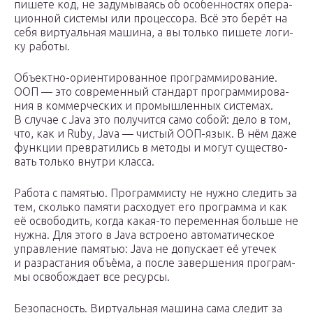
пише­те код, не заду­мы­ва­ясь об осо­бен­но­стях опе­ра­
ци­он­ной систе­мы или про­цес­со­ра. Всё это берёт на
себя вир­ту­аль­ная маши­на, а вы толь­ко пише­те логи­
ку работы.
Объектно-ориентированное про­грам­ми­ро­ва­ние.
ООП — это совре­мен­ный стан­дарт про­грам­ми­ро­ва­
ния в ком­мер­че­ских и про­мыш­лен­ных систе­мах.
В слу­чае с Java это полу­чит­ся само собой: дело в том,
что, как и Ruby, Java — чистый ООП-язык. В нём даже
функ­ции пре­вра­ти­лись в мето­ды и могут суще­ство­
вать толь­ко внут­ри класса.
Рабо­та с памя­тью. Про­грам­ми­сту не нуж­но сле­дить за
тем, сколь­ко памя­ти рас­хо­ду­ет его про­грам­ма и как
её осво­бо­дить, когда какая-то пере­мен­ная боль­ше не
нуж­на. Для это­го в Java встро­е­но авто­ма­ти­че­ское
управ­ле­ние памя­тью: Java не допус­ка­ет её уте­чек
и раз­рас­та­ния объ­ё­ма, а после завер­ше­ния про­грам­
мы осво­бож­да­ет все ресурсы.
Без­опас­ность. Вир­ту­аль­ная маши­на сама сле­дит за