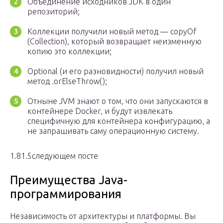
Объединение исходников JDK в один
репозиторий;
Коллекции получили новый метод — copyOf
(Collection), который возвращает неизменную
копию это коллекции;
Optional (и его разновидности) получил новый
метод .orElseThrow();
Отныне JVM знают о том, что они запускаются в
контейнере Docker, и будут извлекать
специфичную для контейнера конфигурацию, а
не запрашивать саму операционную систему.
1.81.5следующем посте
Преимущества Java-
программирования
Неза­ви­си­мость от архи­тек­ту­ры и плат­фор­мы. Вы