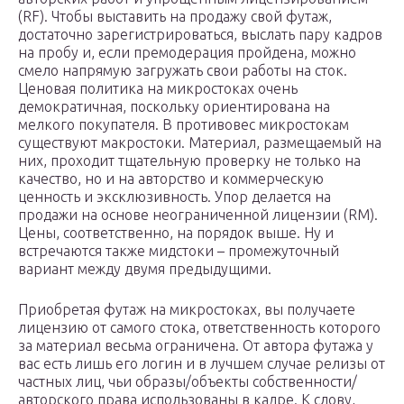
(RF). Чтобы выставить на продажу свой футаж,
достаточно зарегистрироваться, выслать пару кадров
на пробу и, если премодерация пройдена, можно
смело напрямую загружать свои работы на сток.
Ценовая политика на микростоках очень
демократичная, поскольку ориентирована на
мелкого покупателя. В противовес микростокам
существуют макростоки. Материал, размещаемый на
них, проходит тщательную проверку не только на
качество, но и на авторство и коммерческую
ценность и эксклюзивность. Упор делается на
продажи на основе неограниченной лицензии (RM).
Цены, соответственно, на порядок выше. Ну и
встречаются также мидстоки – промежуточный
вариант между двумя предыдущими.
Приобретая футаж на микростоках, вы получаете
лицензию от самого стока, ответственность которого
за материал весьма ограничена. От автора футажа у
вас есть лишь его логин и в лучшем случае релизы от
частных лиц, чьи образы/объекты собственности/
авторского права использованы в кадре. К слову,