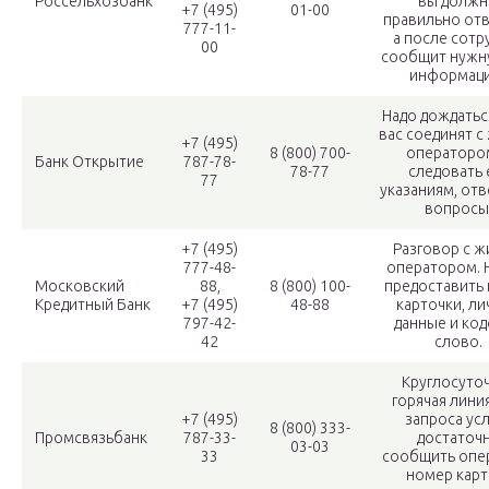
Россельхозбанк
вы долж
+7 (495)
01-00
правильно отв
777-11-
а после сотр
00
сообщит нужн
информац
Надо дождатьс
вас соединят 
+7 (495)
8 (800) 700-
оператором
Банк Открытие
787-78-
78-77
следовать 
77
указаниям, отв
вопросы
+7 (495)
Разговор с 
777-48-
оператором. 
Московский
88,
8 (800) 100-
предоставить
Кредитный Банк
+7 (495)
48-88
карточки, л
797-42-
данные и ко
42
слово.
Круглосуто
горячая линия
+7 (495)
запроса усл
8 (800) 333-
Промсвязьбанк
787-33-
достаточ
03-03
33
сообщить опе
номер карт