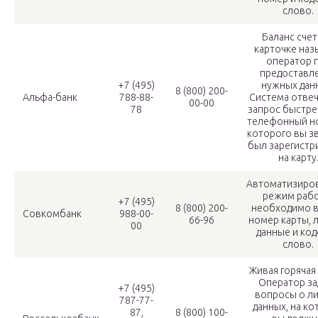
слово.
Баланс счет
карточке наз
оператор 
предоставл
+7 (495)
нужных дан
8 (800) 200-
Альфа-банк
788-88-
Система отвеч
00-00
78
запрос быстре
телефонный но
которого вы з
был зарегистр
на карту
Автоматизиро
режим рабо
+7 (495)
8 (800) 200-
необходимо в
Совкомбанк
988-00-
66-96
номер карты, 
00
данные и ко
слово.
Живая горячая 
Оператор за
+7 (495)
вопросы о л
787-77-
данных, на к
87,
8 (800) 100-