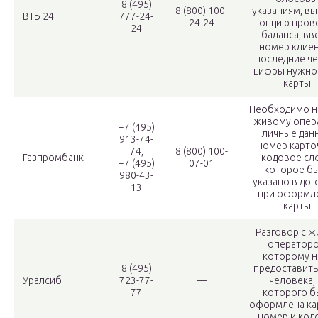
8 (495)
8 (800) 100-
указаниям, в
ВТБ 24
777-24-
24-24
опцию пров
24
баланса, вв
номер клиен
последние ч
цифры нужно
карты.
Необходимо н
живому опер
+7 (495)
личные дан
913-74-
номер карто
74,
8 (800) 100-
Газпромбанк
кодовое сл
+7 (495)
07-01
которое б
980-43-
указано в до
13
при оформл
карты.
Разговор с 
операторо
которому н
8 (495)
предоставит
Уралсиб
723-77-
—
человека, 
77
которого б
оформлена кар
номер и код