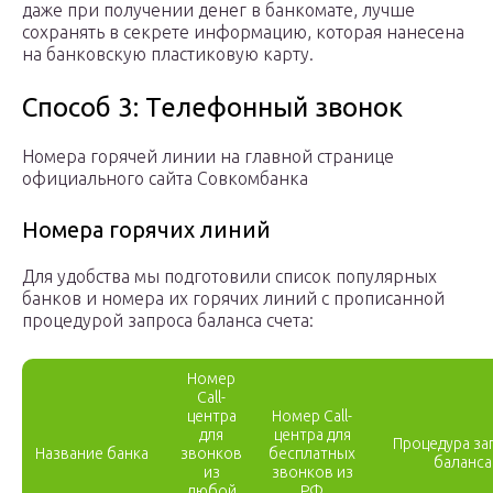
даже при получении денег в банкомате, лучше
сохранять в секрете информацию, которая нанесена
на банковскую пластиковую карту.
Способ 3: Телефонный звонок
Номера горячей линии на главной странице
официального сайта Совкомбанка
Номера горячих линий
Для удобства мы подготовили список популярных
банков и номера их горячих линий с прописанной
процедурой запроса баланса счета:
Номер
Call-
центра
Номер Call-
для
центра для
Процедура за
Название банка
звонков
бесплатных
баланса
из
звонков из
любой
РФ