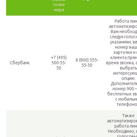
точки
мира
Работа ли
автоматизиро
Вам необход
следуя голо
указаниям, в
номер ваш
карточки и 
+7 (495)
клиента пря
8 (800) 555-
Сбербанк
500-55-
время звонка, 
55-50
50
выбрать
интересую
опцию.
Дополнител
номер 900 –
бесплатных з
с мобильн
телефоно
Также
автоматизиро
работа лин
Необходимо, 
голосов